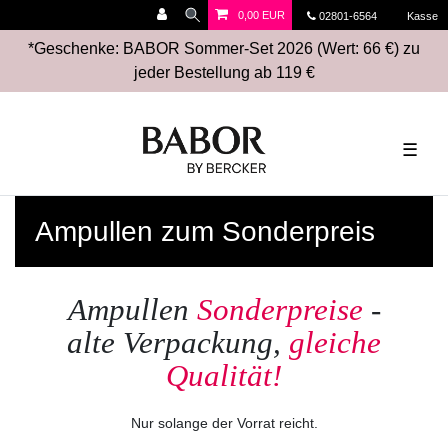
0,00 EUR
02801-6564
Kasse
*Geschenke: BABOR Sommer-Set 2026 (Wert: 66 €) zu
jeder Bestellung ab 119 €
☰
Ampullen zum Sonderpreis
Ampullen
Sonderpreise
-
alte Verpackung,
gleiche
Qualität!
Nur solange der Vorrat reicht.