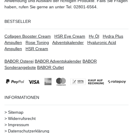
Anwendung und Auswahl der richtigen Produkte. Falls Sie Fragen
haben, rufen Sie gerne an unter Tel. 02801-6564.
BESTSELLER
Collagen Booster Cream
HSR Eye Cream
Hy Öl
Hydra Plus
Ampullen
Rose Toning
Adventskalender
Hyaluronic Acid
Ampullen
HSR Cream
BABOR Osterei
BABOR Adventskalender
BABOR
Sonderangebote
BABOR Outlet
INFORMATIONEN
>
Sitemap
>
Widerrufsrecht
>
Impressum
>
Datenschutzerklärung