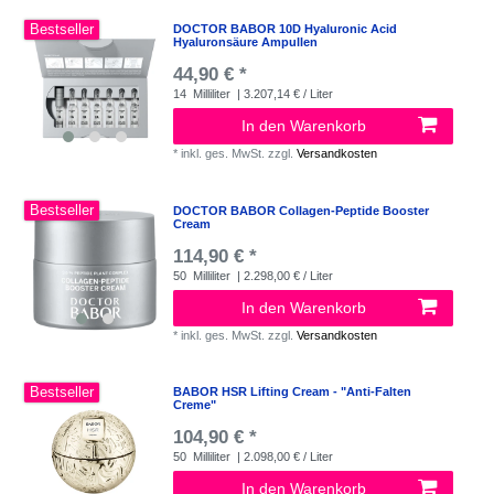
Bestseller
DOCTOR BABOR 10D Hyaluronic Acid
Hyaluronsäure Ampullen
44,90 € *
14
Milliliter
| 3.207,14 € / Liter
In den Warenkorb
*
inkl. ges. MwSt.
zzgl.
Versandkosten
Bestseller
DOCTOR BABOR Collagen-Peptide Booster
Cream
114,90 € *
50
Milliliter
| 2.298,00 € / Liter
In den Warenkorb
*
inkl. ges. MwSt.
zzgl.
Versandkosten
Bestseller
BABOR HSR Lifting Cream - "Anti-Falten
Creme"
104,90 € *
50
Milliliter
| 2.098,00 € / Liter
In den Warenkorb