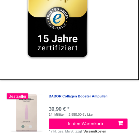
Bestseller
BABOR Collagen Booster Ampullen
39,90 € *
14
Milliliter
| 2.850,00 € / Liter
In den Warenkorb
*
inkl. ges. MwSt.
zzgl.
Versandkosten