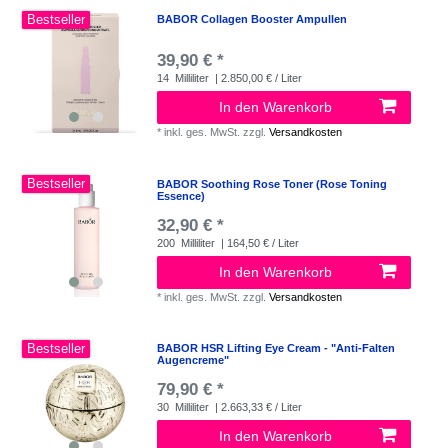
Bestseller
BABOR Collagen Booster Ampullen
39,90 € *
14
Milliliter
| 2.850,00 € / Liter
In den Warenkorb
*
inkl. ges. MwSt.
zzgl.
Versandkosten
Bestseller
BABOR Soothing Rose Toner (Rose Toning
Essence)
32,90 € *
200
Milliliter
| 164,50 € / Liter
In den Warenkorb
*
inkl. ges. MwSt.
zzgl.
Versandkosten
Bestseller
BABOR HSR Lifting Eye Cream - "Anti-Falten
Augencreme"
79,90 € *
30
Milliliter
| 2.663,33 € / Liter
In den Warenkorb