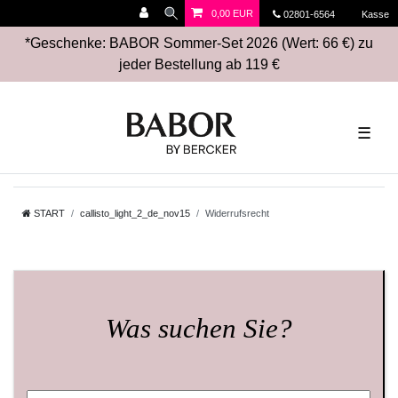
0,00 EUR
02801-6564
Kasse
*Geschenke: BABOR Sommer-Set 2026 (Wert: 66 €) zu
jeder Bestellung ab 119 €
☰
START
callisto_light_2_de_nov15
Widerrufsrecht
Was suchen Sie?