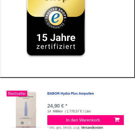
Bestseller
BABOR Hydra Plus Ampullen
24,90 € *
14
Milliliter
| 1.778,57 € / Liter
In den Warenkorb
*
inkl. ges. MwSt.
zzgl.
Versandkosten