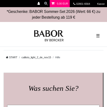
0,00 EUR
02801-6564
Kasse
*Geschenke: BABOR Sommer-Set 2026 (Wert: 66 €) zu
jeder Bestellung ab 119 €
☰
START
callisto_light_2_de_nov15
Hilfe
Was suchen Sie?