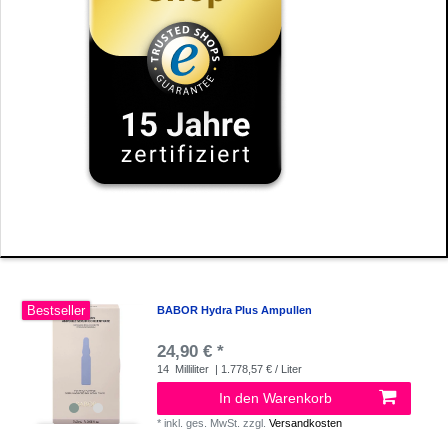
Bestseller
BABOR Hydra Plus Ampullen
24,90 € *
14
Milliliter
| 1.778,57 € / Liter
In den Warenkorb
*
inkl. ges. MwSt.
zzgl.
Versandkosten