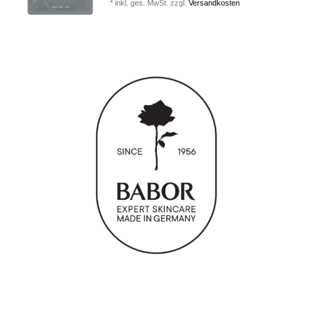
*
inkl. ges. MwSt.
zzgl.
Versandkosten