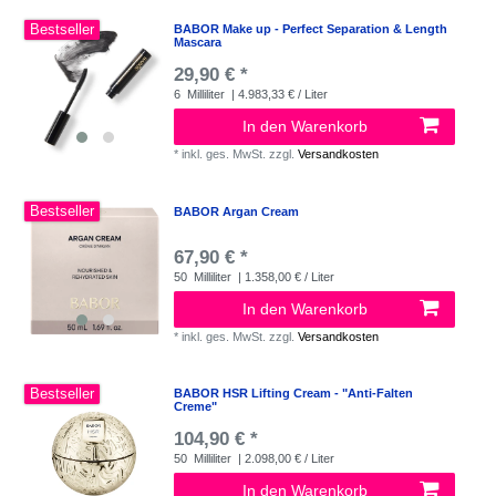
Bestseller
BABOR Make up - Perfect Separation & Length
Mascara
29,90 € *
6
Milliliter
| 4.983,33 € / Liter
In den Warenkorb
*
inkl. ges. MwSt.
zzgl.
Versandkosten
Bestseller
BABOR Argan Cream
67,90 € *
50
Milliliter
| 1.358,00 € / Liter
In den Warenkorb
*
inkl. ges. MwSt.
zzgl.
Versandkosten
Bestseller
BABOR HSR Lifting Cream - "Anti-Falten
Creme"
104,90 € *
50
Milliliter
| 2.098,00 € / Liter
In den Warenkorb