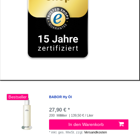
Bestseller
BABOR Hy Öl
27,90 € *
200
Milliliter
| 139,50 € / Liter
In den Warenkorb
*
inkl. ges. MwSt.
zzgl.
Versandkosten