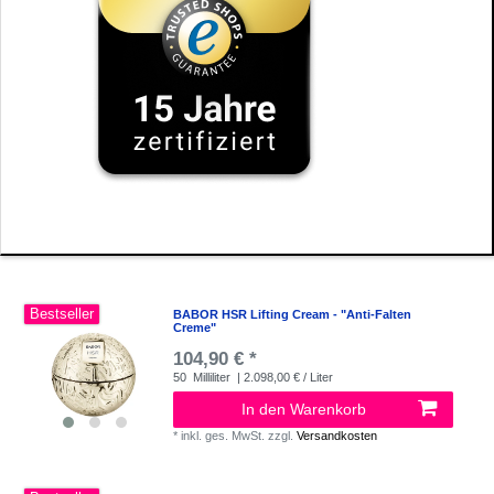
Bestseller
BABOR HSR Lifting Cream - "Anti-Falten
Creme"
104,90 € *
50
Milliliter
| 2.098,00 € / Liter
In den Warenkorb
*
inkl. ges. MwSt.
zzgl.
Versandkosten