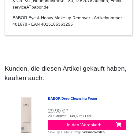
& Co. KG, Neuenhofstraße 180, D-52078 Aachen, Email:
serviceATbabor.de
BABOR Eye & Heavy Make up Remover
- Artikelnummer
401678
- EAN
4015165363255
Kunden, die diesen Artikel gekauft haben,
kauften auch:
BABOR Deep Cleansing Foam
29,90 € *
200
Milliliter
| 149,50 € / Liter
In den Warenkorb
*
inkl. ges. MwSt.
zzgl.
Versandkosten