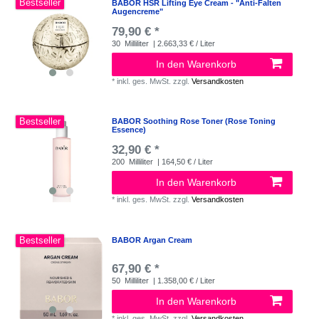
Bestseller
BABOR HSR Lifting Eye Cream - "Anti-Falten
Augencreme"
79,90 € *
30
Milliliter
| 2.663,33 € / Liter
In den Warenkorb
*
inkl. ges. MwSt.
zzgl.
Versandkosten
Bestseller
BABOR Soothing Rose Toner (Rose Toning
Essence)
32,90 € *
200
Milliliter
| 164,50 € / Liter
In den Warenkorb
*
inkl. ges. MwSt.
zzgl.
Versandkosten
Bestseller
BABOR Argan Cream
67,90 € *
50
Milliliter
| 1.358,00 € / Liter
In den Warenkorb
*
inkl. ges. MwSt.
zzgl.
Versandkosten