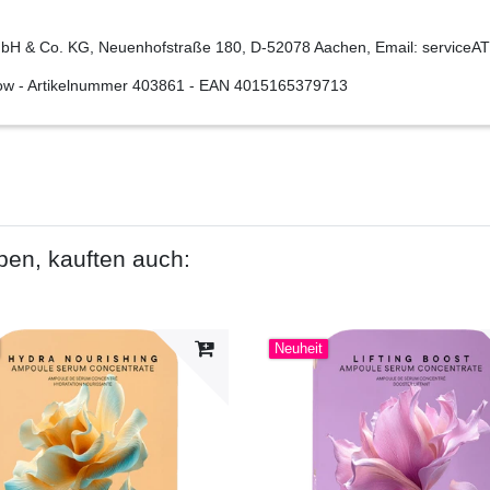
H & Co. KG, Neuenhofstraße 180, D-52078 Aachen, Email: serviceAT
ow
- Artikelnummer
403861
- EAN
4015165379713
ben, kauften auch:
Neuheit