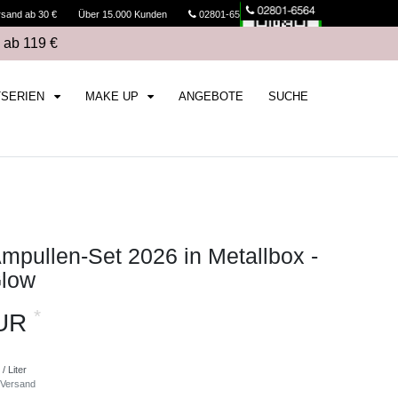
rsand ab 30 €
Über 15.000 Kunden
02801-6564
Kasse
 ab 119 €
TSERIEN
MAKE UP
ANGEBOTE
SUCHE
pullen-Set 2026 in Metallbox -
Glow
*
EUR
/ Liter
Versand