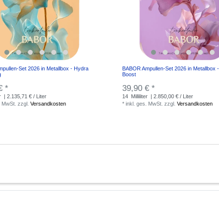
ullen-Set 2026 in Metallbox - Hydra
BABOR Ampullen-Set 2026 in Metallbox - 
g
Boost
€ *
39,90 € *
r
| 2.135,71 € / Liter
14
Milliliter
| 2.850,00 € / Liter
. MwSt.
zzgl.
Versandkosten
*
inkl. ges. MwSt.
zzgl.
Versandkosten