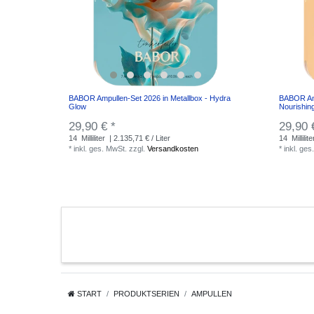
BABOR Ampullen-Set 2026 in Metallbox - Hydra
BABOR Amp
Glow
Nourishin
29,90 € *
29,90 
14
Milliliter
| 2.135,71 € / Liter
14
Millilite
*
inkl. ges. MwSt.
zzgl.
Versandkosten
*
inkl. ges
START
PRODUKTSERIEN
AMPULLEN