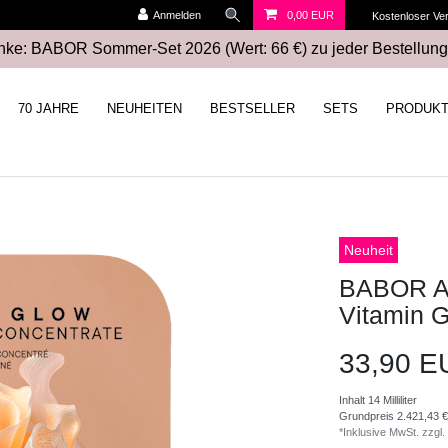
Anmelden
0,00 EUR
Kostenloser Ve
ke: BABOR Sommer-Set 2026 (Wert: 66 €) zu jeder Bestellung
70 JAHRE
NEUHEITEN
BESTSELLER
SETS
PRODUK
Neuheit
BABOR Am
Vitamin 
33,90 
Inhalt
14
Milliliter
Grundpreis
2.421,43 € 
*Inklusive MwSt. zzgl.