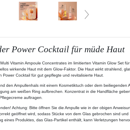
 der Power Cocktail für müde Haut
ulti Vitamin Ampoule Concentrates im limitierten Vitamin Glow Set für 
ellos wirkende Haut mit dem Glow-Faktor. Die Haut wirkt strahlend, gla
n Power Cocktail für gut gepflegte und revitalisierte Haut.
und den Ampullenhals mit einem Kosmetiktuch oder dem beiliegenden 
egung am weißen Ring aufbrechen. Konzentrat in die Handfläche geben
d Pflegecreme auftragen.
nden! Achtung: Bitte öffnen Sie die Ampulle wie in der obigen Anweisu
orrekt geöffnet wird, sodass Stücke von dem Glas gebrochen sind und 
nes Produktes, das Glas-Partikel enthält, kann Verletzungen hervorru