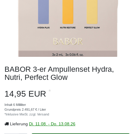
BABOR 3-er Ampullenset Hydra,
Nutri, Perfect Glow
*
14,95 EUR
Inhalt
6
Milliliter
Grundpreis
2.491,67 € / Liter
*Inklusive MwSt. zzgl.
Versand
Lieferung
Di. 11.08. - Do. 13.08.26