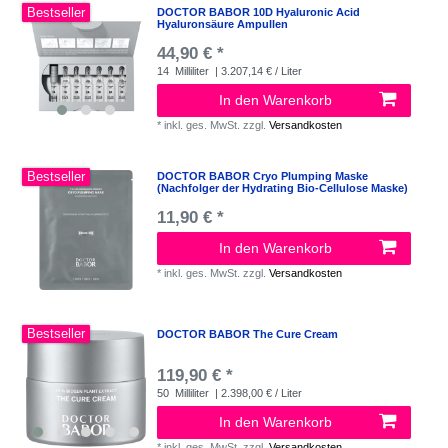
Bestseller
DOCTOR BABOR 10D Hyaluronic Acid
Hyaluronsäure Ampullen
44,90 € *
14
Milliliter
| 3.207,14 € / Liter
In den Warenkorb
*
inkl. ges. MwSt.
zzgl.
Versandkosten
Bestseller
DOCTOR BABOR Cryo Plumping Maske
(Nachfolger der Hydrating Bio-Cellulose Maske)
11,90 € *
In den Warenkorb
*
inkl. ges. MwSt.
zzgl.
Versandkosten
Bestseller
DOCTOR BABOR The Cure Cream
119,90 € *
50
Milliliter
| 2.398,00 € / Liter
In den Warenkorb
*
inkl. ges. MwSt.
zzgl.
Versandkosten