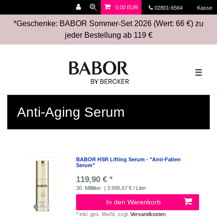
0,00 EUR
02801-6564
Kasse
*Geschenke: BABOR Sommer-Set 2026 (Wert: 66 €) zu
jeder Bestellung ab 119 €
☰
Anti-Aging Serum
BABOR HSR Lifting Serum - "Anti-Falten
Serum"
119,90 € *
30
Milliliter
| 3.996,67 € / Liter
In den Warenkorb
*
inkl. ges. MwSt.
zzgl.
Versandkosten