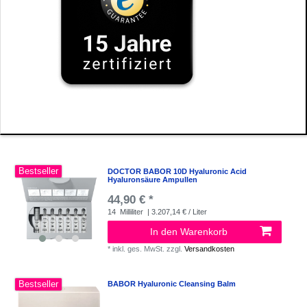
Bestseller
DOCTOR BABOR 10D Hyaluronic Acid
Hyaluronsäure Ampullen
44,90 € *
14
Milliliter
| 3.207,14 € / Liter
In den Warenkorb
*
inkl. ges. MwSt.
zzgl.
Versandkosten
Bestseller
BABOR Hyaluronic Cleansing Balm