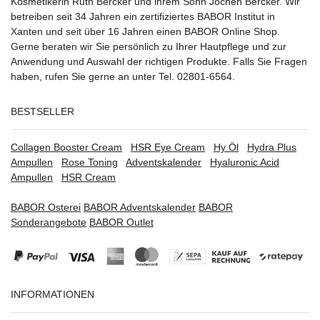
Kosmetikerin Ruth Bercker und ihrem Sohn Jochen Bercker. Wir
betreiben seit 34 Jahren ein
zertifiziertes
BABOR Institut in
Xanten
und seit über 16 Jahren einen BABOR Online Shop.
Gerne beraten wir Sie persönlich zu Ihrer Hautpflege und zur
Anwendung und Auswahl der richtigen Produkte. Falls Sie Fragen
haben, rufen Sie gerne an unter Tel. 02801-6564.
BESTSELLER
Collagen Booster Cream
HSR Eye Cream
Hy Öl
Hydra Plus
Ampullen
Rose Toning
Adventskalender
Hyaluronic Acid
Ampullen
HSR Cream
BABOR Osterei
BABOR Adventskalender
BABOR
Sonderangebote
BABOR Outlet
INFORMATIONEN