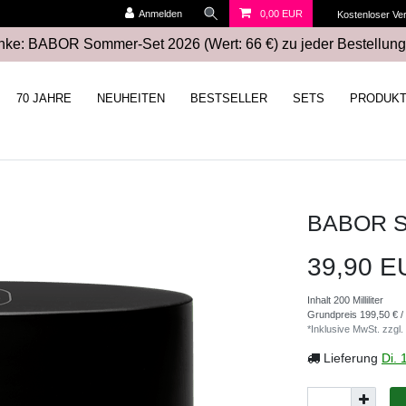
Anmelden
0,00 EUR
Kostenloser Ve
ke: BABOR Sommer-Set 2026 (Wert: 66 €) zu jeder Bestellung
70 JAHRE
NEUHEITEN
BESTSELLER
SETS
PRODUK
BABOR So
39,90 
Inhalt
200
Milliliter
Grundpreis
199,50 € / 
*Inklusive MwSt. zzgl.
Lieferung
Di. 