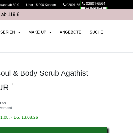
rsand ab 30 €
Über 15.000 Kunden
02801-6564
Kasse
 ab 119 €
TSERIEN
MAKE UP
ANGEBOTE
SUCHE
ul & Body Scrub Agathist
*
EUR
Liter
Versand
11.08. - Do. 13.08.26