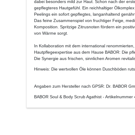
dabei besonders mild zur Haut. Schon nach der ersten
gepflegteres Hautgefühl. Ein reichhaltiger Ölkomplex
Peelings ein sofort gepflegtes, langanhaltend genähr
Das feine Zusammenspiel von fruchtiger Feige, med
Komposition. Spritzige Zitrusnoten fördern ein pos
von Wärme sorgt.
In Kollaboration mit dem international renommierte
Hautpflegeexpertise aus dem Hause BABOR: Die pfle
Die Synergie aus frischen, sinnlichen Aromen revit
Hinweis: Die wertvollen Öle können Duschböden rut
Angaben zum Hersteller nach GPSR: Dr. BABOR Gmb
BABOR Soul & Body Scrub Agathist
- Artikelnummer