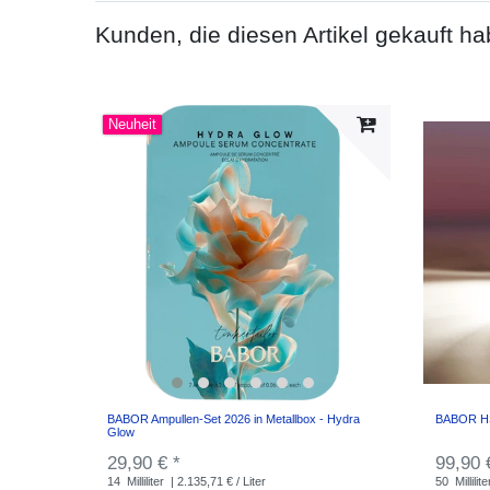
Kunden, die diesen Artikel gekauft ha
Neuheit
BABOR Ampullen-Set 2026 in Metallbox - Hydra
BABOR HS
Glow
29,90 € *
99,90 
14
Milliliter
| 2.135,71 € / Liter
50
Millilite