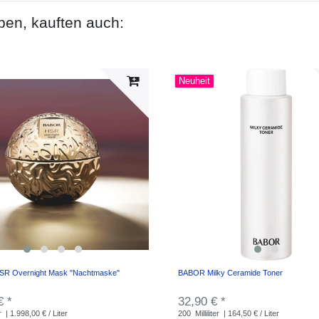
ben, kauften auch:
Neuheit
R Overnight Mask "Nachtmaske"
BABOR Milky Ceramide Toner
€ *
32,90 € *
r
| 1.998,00 € / Liter
200
Milliliter
| 164,50 € / Liter