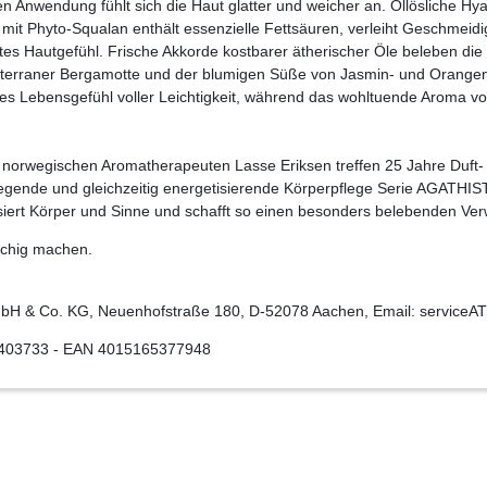
 Anwendung fühlt sich die Haut glatter und weicher an. Öllösliche Hya
 mit Phyto-Squalan enthält essenzielle Fettsäuren, verleiht Geschmeid
tes Hautgefühl. Frische Akkorde kostbarer ätherischer Öle beleben die
iterraner Bergamotte und der blumigen Süße von Jasmin- und Orangenb
itives Lebensgefühl voller Leichtigkeit, während das wohltuende Arom
n, norwegischen Aromatherapeuten Lasse Eriksen treffen 25 Jahre Duf
gende und gleichzeitig energetisierende Körperpflege Serie AGATHIS
alisiert Körper und Sinne und schafft so einen besonders belebenden 
schig machen.
H & Co. KG, Neuenhofstraße 180, D-52078 Aachen, Email: serviceAT
403733
- EAN
4015165377948