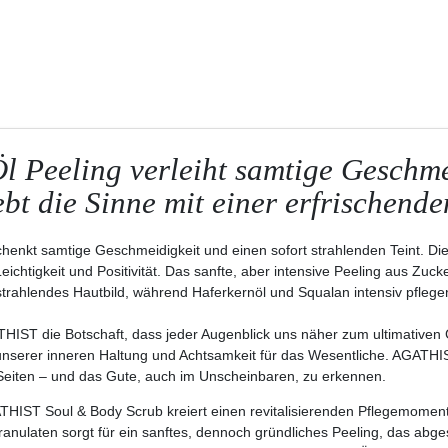
Öl Peeling verleiht samtige Geschme
ebt die Sinne mit einer erfrischend
henkt samtige Geschmeidigkeit und einen sofort strahlenden Teint. Di
eichtigkeit und Positivität. Das sanfte, aber intensive Peeling aus Zuck
trahlendes Hautbild, während Haferkernöl und Squalan intensiv pflege
ATHIST die Botschaft, dass jeder Augenblick uns näher zum ultimativen 
unserer inneren Haltung und Achtsamkeit für das Wesentliche. AGATHIST
 Seiten – und das Gute, auch im Unscheinbaren, zu erkennen.
HIST Soul & Body Scrub kreiert einen revitalisierenden Pflegemoment
ranulaten sorgt für ein sanftes, dennoch gründliches Peeling, das abge