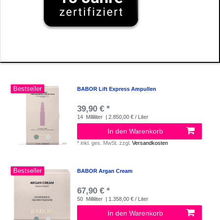
Bestseller
BABOR Lift Express Ampullen
39,90 € *
14
Milliliter
| 2.850,00 € / Liter
In den Warenkorb
*
inkl. ges. MwSt.
zzgl.
Versandkosten
Bestseller
BABOR Argan Cream
67,90 € *
50
Milliliter
| 1.358,00 € / Liter
In den Warenkorb