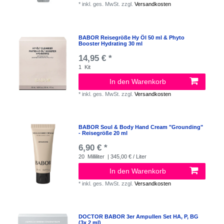
*
inkl. ges. MwSt.
zzgl.
Versandkosten
BABOR Reisegröße Hy Öl 50 ml & Phyto
Booster Hydrating 30 ml
14,95 € *
1
Kit
In den Warenkorb
*
inkl. ges. MwSt.
zzgl.
Versandkosten
BABOR Soul & Body Hand Cream "Grounding"
- Reisegröße 20 ml
6,90 € *
20
Milliliter
| 345,00 € / Liter
In den Warenkorb
*
inkl. ges. MwSt.
zzgl.
Versandkosten
DOCTOR BABOR 3er Ampullen Set HA, P, BG
(3x 2 ml)