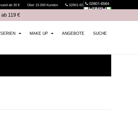
rsand ab 30 €
Über 15.000 Kunden
02801-6564
Kasse
 ab 119 €
TSERIEN
MAKE UP
ANGEBOTE
SUCHE