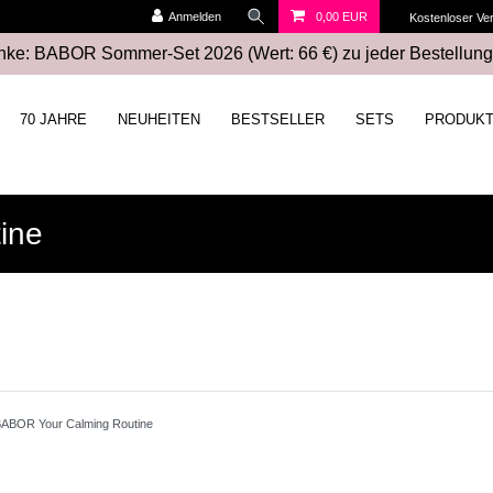
Anmelden
0,00 EUR
Kostenloser Ve
ke: BABOR Sommer-Set 2026 (Wert: 66 €) zu jeder Bestellung
70 JAHRE
NEUHEITEN
BESTSELLER
SETS
PRODUK
ine
ABOR Your Calming Routine