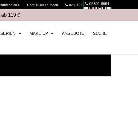
rsand ab 30 €
Über 15.000 Kunden
02801-6564
Kasse
 ab 119 €
TSERIEN
MAKE UP
ANGEBOTE
SUCHE