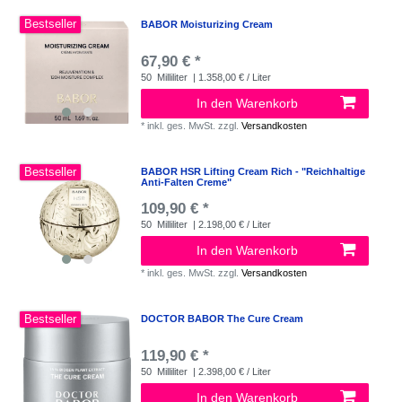
Bestseller
BABOR Moisturizing Cream
67,90 € *
50
Milliliter
| 1.358,00 € / Liter
In den Warenkorb
*
inkl. ges. MwSt.
zzgl.
Versandkosten
Bestseller
BABOR HSR Lifting Cream Rich - "Reichhaltige
Anti-Falten Creme"
109,90 € *
50
Milliliter
| 2.198,00 € / Liter
In den Warenkorb
*
inkl. ges. MwSt.
zzgl.
Versandkosten
Bestseller
DOCTOR BABOR The Cure Cream
119,90 € *
50
Milliliter
| 2.398,00 € / Liter
In den Warenkorb