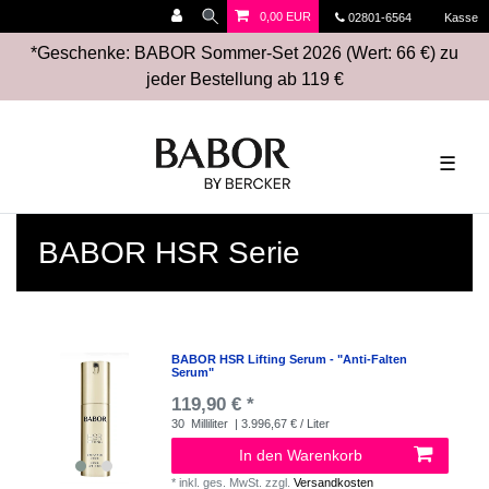
0,00 EUR
02801-6564
Kasse
*Geschenke: BABOR Sommer-Set 2026 (Wert: 66 €) zu
jeder Bestellung ab 119 €
☰
BABOR HSR Serie
BABOR HSR Lifting Serum - "Anti-Falten
Serum"
119,90 € *
30
Milliliter
| 3.996,67 € / Liter
In den Warenkorb
*
inkl. ges. MwSt.
zzgl.
Versandkosten