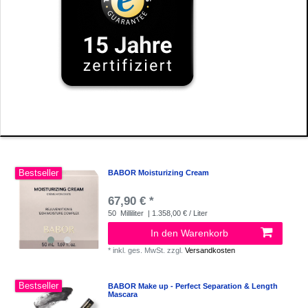
Bestseller
BABOR Moisturizing Cream
67,90 € *
50
Milliliter
| 1.358,00 € / Liter
In den Warenkorb
*
inkl. ges. MwSt.
zzgl.
Versandkosten
Bestseller
BABOR Make up - Perfect Separation & Length
Mascara