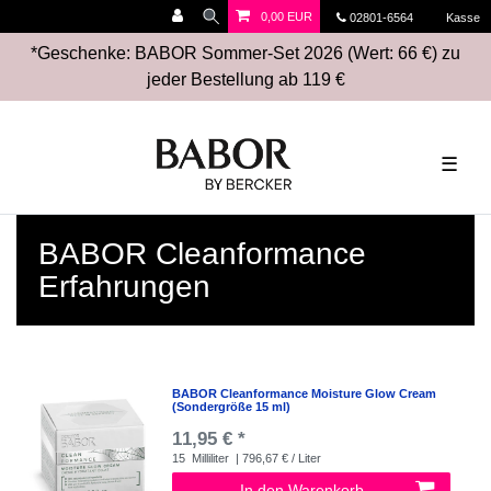
0,00 EUR
02801-6564
Kasse
*Geschenke: BABOR Sommer-Set 2026 (Wert: 66 €) zu
jeder Bestellung ab 119 €
☰
BABOR Cleanformance
Erfahrungen
BABOR Cleanformance Moisture Glow Cream
(Sondergröße 15 ml)
11,95 € *
15
Milliliter
| 796,67 € / Liter
In den Warenkorb