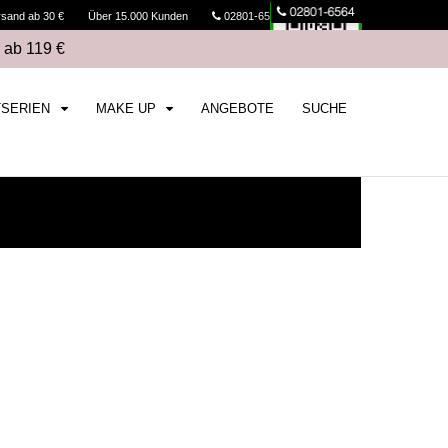
rsand ab 30 €
Über 15.000 Kunden
02801-6564
Kasse
 ab 119 €
TSERIEN
MAKE UP
ANGEBOTE
SUCHE