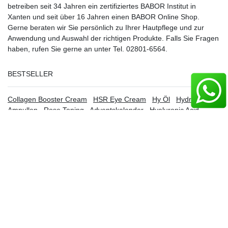
betreiben seit 34 Jahren ein
zertifiziertes
BABOR Institut in
Xanten
und seit über 16 Jahren einen BABOR Online Shop.
Gerne beraten wir Sie persönlich zu Ihrer Hautpflege und zur
Anwendung und Auswahl der richtigen Produkte. Falls Sie Fragen
haben, rufen Sie gerne an unter Tel. 02801-6564.
BESTSELLER
Collagen Booster Cream
HSR Eye Cream
Hy Öl
Hydra Plus
Ampullen
Rose Toning
Adventskalender
Hyaluronic Acid
Ampullen
HSR Cream
BABOR Osterei
BABOR Adventskalender
BABOR
Sonderangebote
BABOR Outlet
INFORMATIONEN