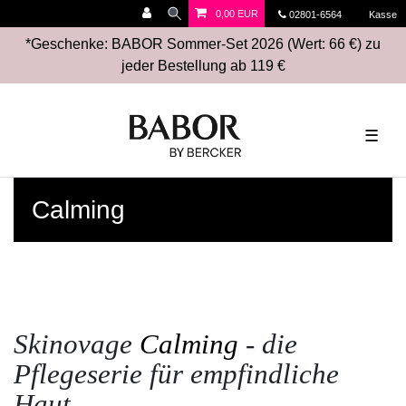
0,00 EUR
02801-6564
Kasse
*Geschenke: BABOR Sommer-Set 2026 (Wert: 66 €) zu
jeder Bestellung ab 119 €
☰
Calming
Skinovage
Calming
- die
Pflegeserie für empfindliche
Haut