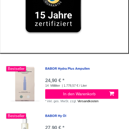
Bestseller
BABOR Hydra Plus Ampullen
24,90 € *
14
Milliliter
| 1.778,57 € / Liter
In den Warenkorb
*
inkl. ges. MwSt.
zzgl.
Versandkosten
Bestseller
BABOR Hy Öl
27,90 € *