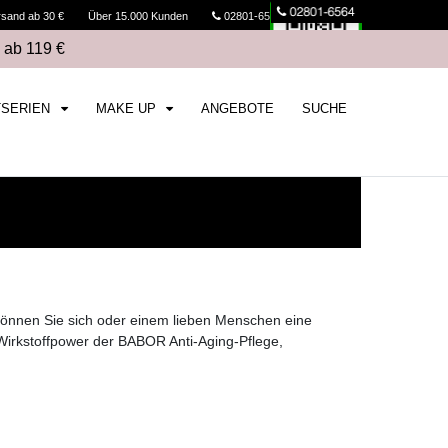
rsand ab 30 €
Über 15.000 Kunden
02801-6564
Kasse
 ab 119 €
TSERIEN
MAKE UP
ANGEBOTE
SUCHE
 Gönnen Sie sich oder einem lieben Menschen eine
e Wirkstoffpower der BABOR Anti-Aging-Pflege,