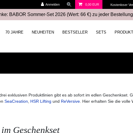
Anmelden
0,00 EUR
Kostenloser Ve
ke: BABOR Sommer-Set 2026 (Wert: 66 €) zu jeder Bestellung
70 JAHRE
NEUHEITEN
BESTSELLER
SETS
PRODUK
drei exklusiven Produktlinien gibt es ab sofort im edlen Geschenkset.
ien
SeaCreation
,
HSR Lifting
und
ReVersive
. Hier erhalten Sie die voll
e im Geschenkset