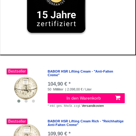
Bestseller
BABOR HSR Lifting Cream - "Anti-Falten
Creme"
104,90 € *
50
Milliliter
| 2.098,00 € / Liter
In den Warenkorb
*
inkl. ges. MwSt.
zzgl.
Versandkosten
Bestseller
BABOR HSR Lifting Cream Rich - "Reichhaltige
Anti-Falten Creme"
109,90 € *