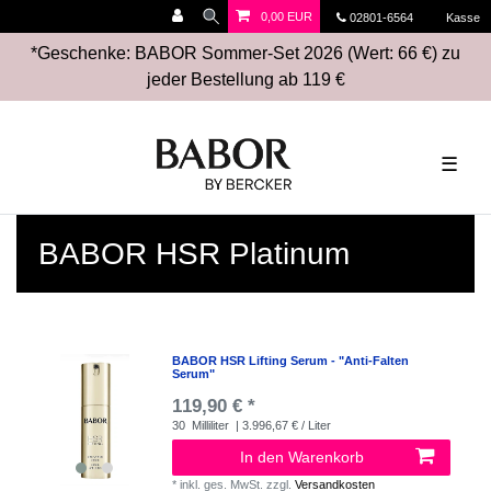
0,00 EUR
02801-6564
Kasse
*Geschenke: BABOR Sommer-Set 2026 (Wert: 66 €) zu
jeder Bestellung ab 119 €
☰
BABOR HSR Platinum
BABOR HSR Lifting Serum - "Anti-Falten
Serum"
119,90 € *
30
Milliliter
| 3.996,67 € / Liter
In den Warenkorb
*
inkl. ges. MwSt.
zzgl.
Versandkosten