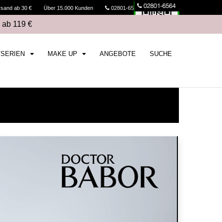
rsand ab 30 €
Über 15.000 Kunden
02801-6564
Kasse
 ab 119 €
TSERIEN
MAKE UP
ANGEBOTE
SUCHE