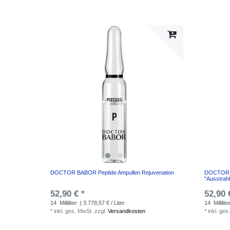
DOCTOR BABOR Peptide Ampullen Rejuvenation
DOCTOR B
"Ausstrah
52,90 € *
52,90 
14
Milliliter
| 3.778,57 € / Liter
14
Millilite
*
inkl. ges. MwSt.
zzgl.
Versandkosten
*
inkl. ges