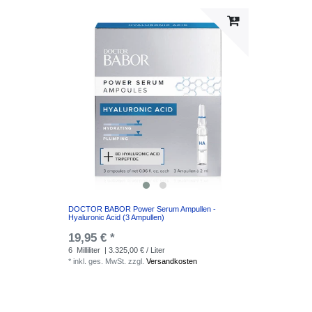
DOCTOR BABOR Power Serum Ampullen -
Hyaluronic Acid (3 Ampullen)
19,95 € *
6
Milliliter
| 3.325,00 € / Liter
*
inkl. ges. MwSt.
zzgl.
Versandkosten