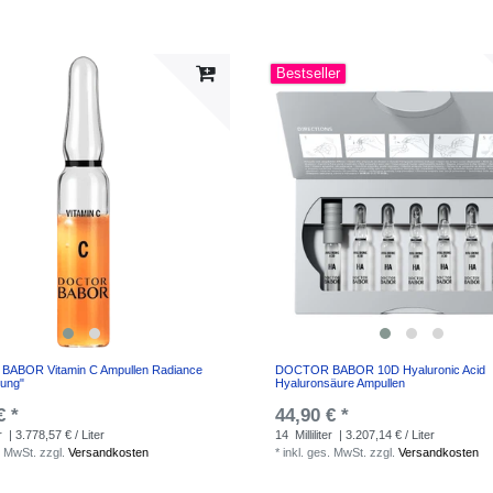
Bestseller
ABOR Vitamin C Ampullen Radiance
DOCTOR BABOR 10D Hyaluronic Acid
lung"
Hyaluronsäure Ampullen
€ *
44,90 € *
r
| 3.778,57 € / Liter
14
Milliliter
| 3.207,14 € / Liter
. MwSt.
zzgl.
Versandkosten
*
inkl. ges. MwSt.
zzgl.
Versandkosten