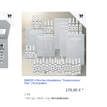
BABOR 4-Wochen-Ampullenkur "Hyaluronsäure
Plus" (30 Ampullen)
179,95 € *
1
Kit
*
inkl. ges. MwSt.
zzgl.
Versandkosten