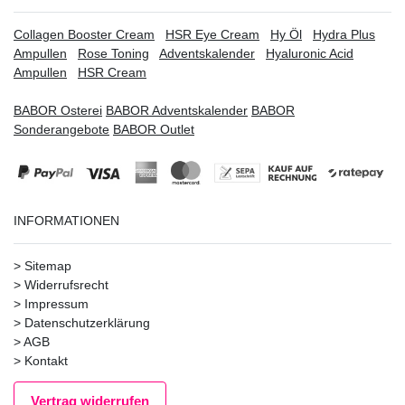
Collagen Booster Cream
HSR Eye Cream
Hy Öl
Hydra Plus
Ampullen
Rose Toning
Adventskalender
Hyaluronic Acid
Ampullen
HSR Cream
BABOR Osterei
BABOR Adventskalender
BABOR
Sonderangebote
BABOR Outlet
INFORMATIONEN
>
Sitemap
>
Widerrufsrecht
>
Impressum
>
Datenschutzerklärung
>
AGB
>
Kontakt
Vertrag widerrufen