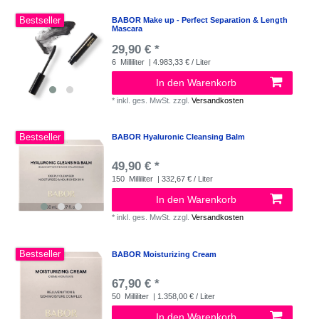
Bestseller
BABOR Make up - Perfect Separation & Length
Mascara
29,90 € *
6
Milliliter
| 4.983,33 € / Liter
In den Warenkorb
*
inkl. ges. MwSt.
zzgl.
Versandkosten
Bestseller
BABOR Hyaluronic Cleansing Balm
49,90 € *
150
Milliliter
| 332,67 € / Liter
In den Warenkorb
*
inkl. ges. MwSt.
zzgl.
Versandkosten
Bestseller
BABOR Moisturizing Cream
67,90 € *
50
Milliliter
| 1.358,00 € / Liter
In den Warenkorb