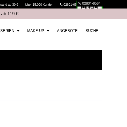
rsand ab 30 €
Über 15.000 Kunden
02801-6564
Kasse
 ab 119 €
TSERIEN
MAKE UP
ANGEBOTE
SUCHE