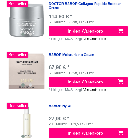
Bestseller
DOCTOR BABOR Collagen-Peptide Booster
Cream
114,90 € *
50
Milliliter
| 2.298,00 € / Liter
In den Warenkorb
*
inkl. ges. MwSt.
zzgl.
Versandkosten
Bestseller
BABOR Moisturizing Cream
67,90 € *
50
Milliliter
| 1.358,00 € / Liter
In den Warenkorb
*
inkl. ges. MwSt.
zzgl.
Versandkosten
Bestseller
BABOR Hy Öl
27,90 € *
200
Milliliter
| 139,50 € / Liter
In den Warenkorb