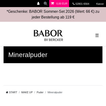
0,00 EUR
02801-6564
Kasse
*Geschenke: BABOR Sommer-Set 2026 (Wert: 66 €) zu
jeder Bestellung ab 119 €
☰
Mineralpuder
START
MAKE UP
Puder
Mineralpuder