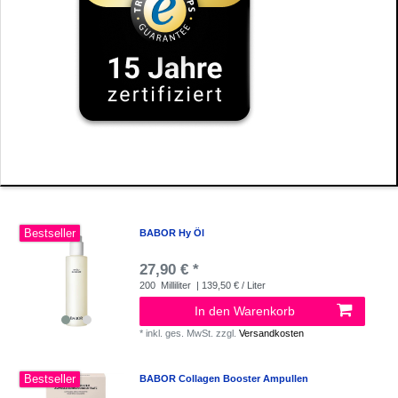
Bestseller
BABOR Hy Öl
27,90 € *
200
Milliliter
| 139,50 € / Liter
In den Warenkorb
*
inkl. ges. MwSt.
zzgl.
Versandkosten
Bestseller
BABOR Collagen Booster Ampullen