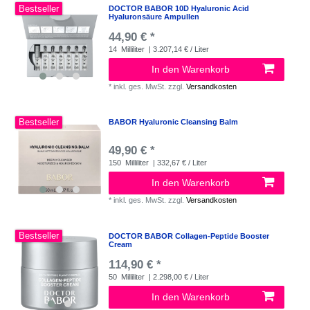
Bestseller
DOCTOR BABOR 10D Hyaluronic Acid
Hyaluronsäure Ampullen
44,90 € *
14
Milliliter
| 3.207,14 € / Liter
In den Warenkorb
*
inkl. ges. MwSt.
zzgl.
Versandkosten
Bestseller
BABOR Hyaluronic Cleansing Balm
49,90 € *
150
Milliliter
| 332,67 € / Liter
In den Warenkorb
*
inkl. ges. MwSt.
zzgl.
Versandkosten
Bestseller
DOCTOR BABOR Collagen-Peptide Booster
Cream
114,90 € *
50
Milliliter
| 2.298,00 € / Liter
In den Warenkorb