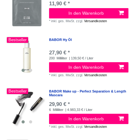
11,90 € *
In den Warenkorb
*
inkl. ges. MwSt.
zzgl.
Versandkosten
Bestseller
BABOR Hy Öl
27,90 € *
200
Milliliter
| 139,50 € / Liter
In den Warenkorb
*
inkl. ges. MwSt.
zzgl.
Versandkosten
Bestseller
BABOR Make up - Perfect Separation & Length
Mascara
29,90 € *
6
Milliliter
| 4.983,33 € / Liter
In den Warenkorb
*
inkl. ges. MwSt.
zzgl.
Versandkosten