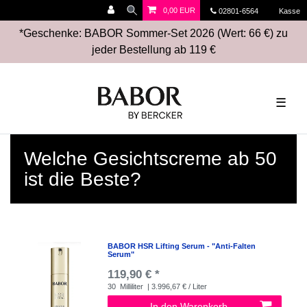
0,00 EUR
02801-6564
Kasse
*Geschenke: BABOR Sommer-Set 2026 (Wert: 66 €) zu
jeder Bestellung ab 119 €
☰
Welche Gesichtscreme ab 50
ist die Beste?
BABOR HSR Lifting Serum - "Anti-Falten
Serum"
119,90 € *
30
Milliliter
| 3.996,67 € / Liter
In den Warenkorb