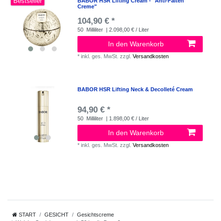
Bestseller
BABOR HSR Lifting Cream - "Anti-Falten
Creme"
104,90 € *
50
Milliliter
| 2.098,00 € / Liter
In den Warenkorb
*
inkl. ges. MwSt.
zzgl.
Versandkosten
BABOR HSR Lifting Neck & Decolleté Cream
94,90 € *
50
Milliliter
| 1.898,00 € / Liter
In den Warenkorb
*
inkl. ges. MwSt.
zzgl.
Versandkosten
START
GESICHT
Gesichtscreme