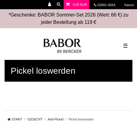
0,00 EUR
02801-6564
Kasse
*Geschenke: BABOR Sommer-Set 2026 (Wert: 66 €) zu
jeder Bestellung ab 119 €
☰
Pickel loswerden
START
GESICHT
Anti-Pickel
Pickel loswerden