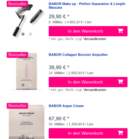
Bestseller
BABOR Make up - Perfect Separation & Length
Mascara
29,90 € *
6
Milliliter
| 4.983,33 € / Liter
In den Warenkorb
*
inkl. ges. MwSt.
zzgl.
Versandkosten
Bestseller
BABOR Collagen Booster Ampullen
39,90 € *
14
Milliliter
| 2.850,00 € / Liter
In den Warenkorb
*
inkl. ges. MwSt.
zzgl.
Versandkosten
Bestseller
BABOR Argan Cream
67,90 € *
50
Milliliter
| 1.358,00 € / Liter
In den Warenkorb