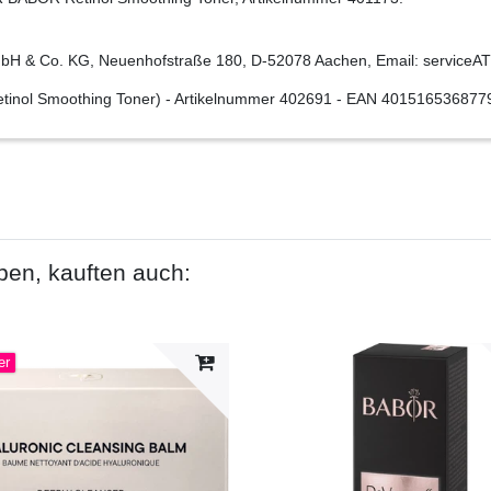
H & Co. KG, Neuenhofstraße 180, D-52078 Aachen, Email: serviceAT
inol Smoothing Toner)
- Artikelnummer
402691
- EAN
401516536877
ben, kauften auch:
er