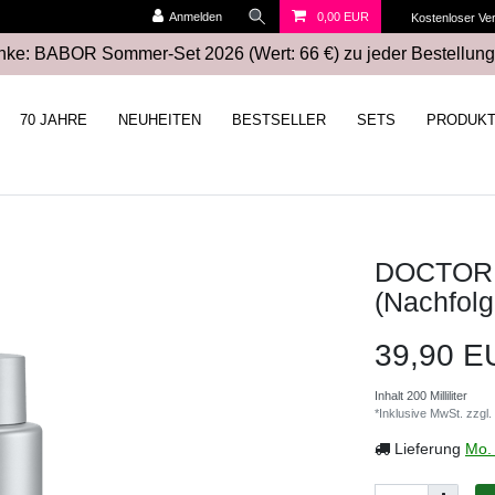
Anmelden
0,00 EUR
Kostenloser Ve
ke: BABOR Sommer-Set 2026 (Wert: 66 €) zu jeder Bestellung
70 JAHRE
NEUHEITEN
BESTSELLER
SETS
PRODUK
DOCTOR 
(Nachfolg
39,90 
Inhalt
200
Milliliter
*Inklusive MwSt. zzgl.
Lieferung
Mo. 