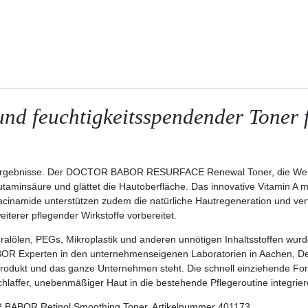
und feuchtigkeitsspendender Toner 
 Ergebnisse. Der DOCTOR BABOR RESURFACE Renewal Toner, die Weite
lutaminsäure und glättet die Hautoberfläche. Das innovative Vitamin A
inamide unterstützen zudem die natürliche Hautregeneration und verfei
terer pflegender Wirkstoffe vorbereitet.
ralölen, PEGs, Mikroplastik und anderen unnötigen Inhaltsstoffen wur
OR Experten in den unternehmenseigenen Laboratorien in Aachen, Deut
Produkt und das ganze Unternehmen steht. Die schnell einziehende Form
schlaffer, unebenmäßiger Haut in die bestehende Pflegeroutine integrier
 BABOR Retinol Smoothing Toner, Artikelnummer 401173.