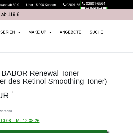
rsand ab 30 €
Über 15.000 Kunden
02801-6564
Kasse
 ab 119 €
TSERIEN
MAKE UP
ANGEBOTE
SUCHE
BABOR Renewal Toner
er des Retinol Smoothing Toner)
*
EUR
Versand
10.08. - Mi. 12.08.26