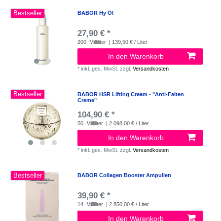
Bestseller
BABOR Hy Öl
27,90 € *
200
Milliliter
| 139,50 € / Liter
In den Warenkorb
*
inkl. ges. MwSt.
zzgl.
Versandkosten
Bestseller
BABOR HSR Lifting Cream - "Anti-Falten
Creme"
104,90 € *
50
Milliliter
| 2.098,00 € / Liter
In den Warenkorb
*
inkl. ges. MwSt.
zzgl.
Versandkosten
Bestseller
BABOR Collagen Booster Ampullen
39,90 € *
14
Milliliter
| 2.850,00 € / Liter
In den Warenkorb