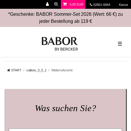
0,00 EUR
02801-6564
Kasse
*Geschenke: BABOR Sommer-Set 2026 (Wert: 66 €) zu
jeder Bestellung ab 119 €
☰
START
callisto_3_5_1
Widerrufsrecht
Was suchen Sie?