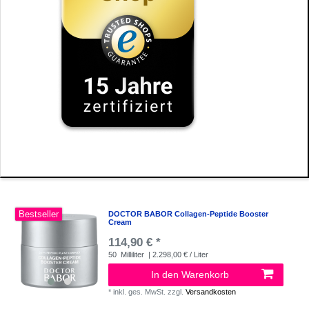
Bestseller
DOCTOR BABOR Collagen-Peptide Booster
Cream
114,90 € *
50
Milliliter
| 2.298,00 € / Liter
In den Warenkorb
*
inkl. ges. MwSt.
zzgl.
Versandkosten