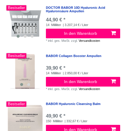
Bestseller
DOCTOR BABOR 10D Hyaluronic Acid
Hyaluronsäure Ampullen
44,90 € *
14
Milliliter
| 3.207,14 € / Liter
In den Warenkorb
*
inkl. ges. MwSt.
zzgl.
Versandkosten
Bestseller
BABOR Collagen Booster Ampullen
39,90 € *
14
Milliliter
| 2.850,00 € / Liter
In den Warenkorb
*
inkl. ges. MwSt.
zzgl.
Versandkosten
Bestseller
BABOR Hyaluronic Cleansing Balm
49,90 € *
150
Milliliter
| 332,67 € / Liter
In den Warenkorb