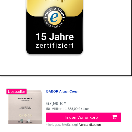
Bestseller
BABOR Argan Cream
67,90 € *
50
Milliliter
| 1.358,00 € / Liter
In den Warenkorb
*
inkl. ges. MwSt.
zzgl.
Versandkosten