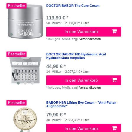
Bestseller
DOCTOR BABOR The Cure Cream
119,90 € *
50
Milliliter
| 2.398,00 € / Liter
In den Warenkorb
*
inkl. ges. MwSt.
zzgl.
Versandkosten
Bestseller
DOCTOR BABOR 10D Hyaluronic Acid
Hyaluronsäure Ampullen
44,90 € *
14
Milliliter
| 3.207,14 € / Liter
In den Warenkorb
*
inkl. ges. MwSt.
zzgl.
Versandkosten
Bestseller
BABOR HSR Lifting Eye Cream - "Anti-Falten
Augencreme"
79,90 € *
30
Milliliter
| 2.663,33 € / Liter
In den Warenkorb