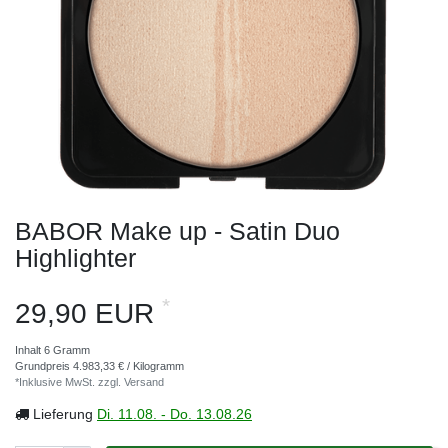
BABOR Make up - Satin Duo
Highlighter
*
29,90 EUR
Inhalt
6
Gramm
Grundpreis
4.983,33 € / Kilogramm
*Inklusive MwSt. zzgl.
Versand
Lieferung
Di. 11.08. - Do. 13.08.26