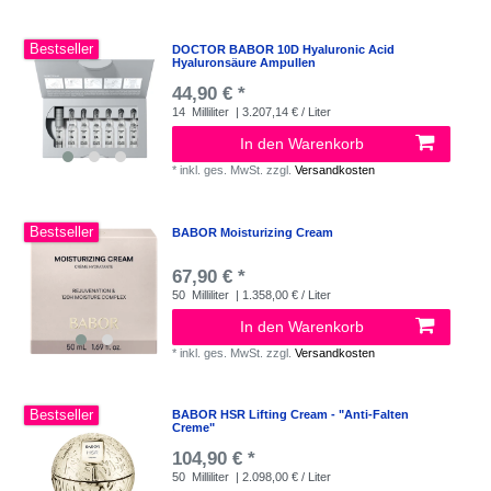
Bestseller
DOCTOR BABOR 10D Hyaluronic Acid
Hyaluronsäure Ampullen
44,90 € *
14
Milliliter
| 3.207,14 € / Liter
In den Warenkorb
*
inkl. ges. MwSt.
zzgl.
Versandkosten
Bestseller
BABOR Moisturizing Cream
67,90 € *
50
Milliliter
| 1.358,00 € / Liter
In den Warenkorb
*
inkl. ges. MwSt.
zzgl.
Versandkosten
Bestseller
BABOR HSR Lifting Cream - "Anti-Falten
Creme"
104,90 € *
50
Milliliter
| 2.098,00 € / Liter