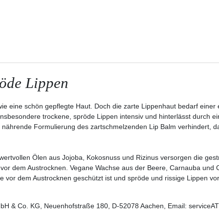
röde Lippen
 eine schön gepflegte Haut. Doch die zarte Lippenhaut bedarf einer ei
 insbesondere trockene, spröde Lippen intensiv und hinterlässt durch e
nährende Formulierung des zartschmelzenden Lip Balm verhindert, das
wertvollen Ölen aus Jojoba, Kokosnuss und Rizinus versorgen die gest
ch vor dem Austrocknen. Vegane Wachse aus der Beere, Carnauba und Ca
sie vor dem Austrocknen geschützt ist und spröde und rissige Lippen 
H & Co. KG, Neuenhofstraße 180, D-52078 Aachen, Email: serviceAT