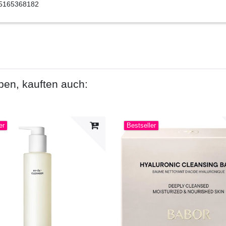
5165368182
ben, kauften auch:
er
Bestseller