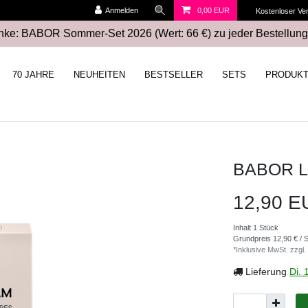
Anmelden
0,00 EUR
Kostenloser Ve
ke: BABOR Sommer-Set 2026 (Wert: 66 €) zu jeder Bestellung
70 JAHRE
NEUHEITEN
BESTSELLER
SETS
PRODUK
BABOR L
12,90 
Inhalt
1
Stück
Grundpreis
12,90 € / 
*Inklusive MwSt. zzgl.
Lieferung
Di. 