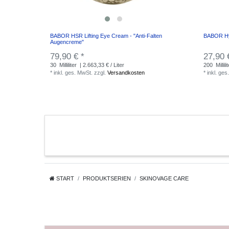
BABOR HSR Lifting Eye Cream - "Anti-Falten
BABOR H
Augencreme"
79,90 € *
27,90 
30
Milliliter
| 2.663,33 € / Liter
200
Millili
*
inkl. ges. MwSt.
zzgl.
Versandkosten
*
inkl. ges
START
PRODUKTSERIEN
SKINOVAGE CARE