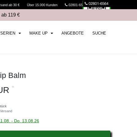
rsand ab 30 €
Über 15.000 Kunden
02801-6564
Kasse
 ab 119 €
TSERIEN
MAKE UP
ANGEBOTE
SUCHE
ip Balm
*
EUR
Stück
Versand
11.08. - Do. 13.08.26