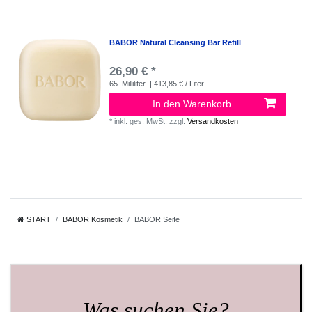
BABOR Natural Cleansing Bar Refill
26,90 € *
65
Milliliter
| 413,85 € / Liter
In den Warenkorb
*
inkl. ges. MwSt.
zzgl.
Versandkosten
START
BABOR Kosmetik
BABOR Seife
Was suchen Sie?