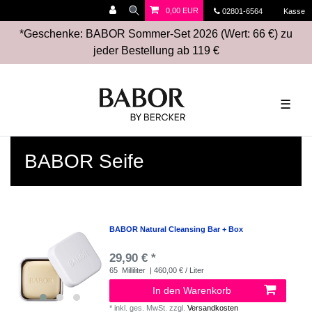
0,00 EUR
02801-6564
Kasse
*Geschenke: BABOR Sommer-Set 2026 (Wert: 66 €) zu
jeder Bestellung ab 119 €
☰
BABOR Seife
BABOR Natural Cleansing Bar + Box
29,90 € *
65
Milliliter
| 460,00 € / Liter
In den Warenkorb
*
inkl. ges. MwSt.
zzgl.
Versandkosten