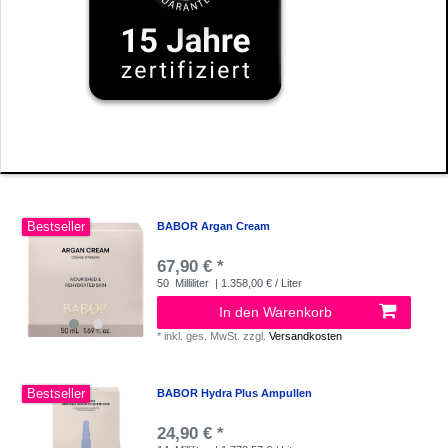
Bestseller
BABOR Argan Cream
67,90 € *
50
Milliliter
| 1.358,00 € / Liter
In den Warenkorb
*
inkl. ges. MwSt.
zzgl.
Versandkosten
Bestseller
BABOR Hydra Plus Ampullen
24,90 € *