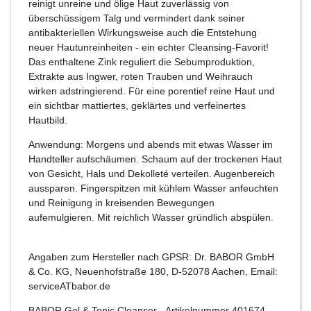
reinigt unreine und ölige Haut zuverlässig von
überschüssigem Talg und vermindert dank seiner
antibakteriellen Wirkungsweise auch die Entstehung
neuer Hautunreinheiten - ein echter Cleansing-Favorit!
Das enthaltene Zink reguliert die Sebumproduktion,
Extrakte aus Ingwer, roten Trauben und Weihrauch
wirken adstringierend. Für eine porentief reine Haut und
ein sichtbar mattiertes, geklärtes und verfeinertes
Hautbild.
Anwendung: Morgens und abends mit etwas Wasser im
Handteller aufschäumen. Schaum auf der trockenen Haut
von Gesicht, Hals und Dekolleté verteilen. Augenbereich
aussparen. Fingerspitzen mit kühlem Wasser anfeuchten
und Reinigung in kreisenden Bewegungen
aufemulgieren. Mit reichlich Wasser gründlich abspülen.
Angaben zum Hersteller nach GPSR: Dr. BABOR GmbH
& Co. KG, Neuenhofstraße 180, D-52078 Aachen, Email:
serviceATbabor.de
BABOR Gel & Tonic Cleanser
- Artikelnummer
401674
-