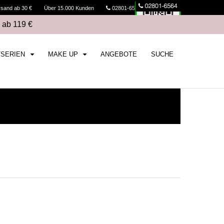
rsand ab 30 €
Über 15.000 Kunden
02801-6564
Kasse
 ab 119 €
TSERIEN
MAKE UP
ANGEBOTE
SUCHE