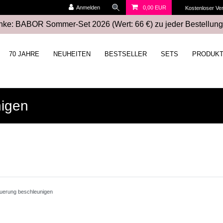
Anmelden
0,00 EUR
Kostenloser Ve
ke: BABOR Sommer-Set 2026 (Wert: 66 €) zu jeder Bestellung
70 JAHRE
NEUHEITEN
BESTSELLER
SETS
PRODUK
nigen
uerung beschleunigen