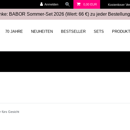
Anmelden
0,00 EUR
Kostenloser Ve
ke: BABOR Sommer-Set 2026 (Wert: 66 €) zu jeder Bestellung
70 JAHRE
NEUHEITEN
BESTSELLER
SETS
PRODUK
r fürs Gesicht