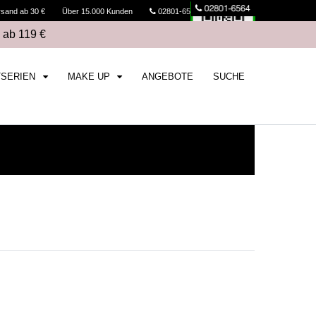
rsand ab 30 €
Über 15.000 Kunden
02801-6564
Kasse
 ab 119 €
TSERIEN
MAKE UP
ANGEBOTE
SUCHE