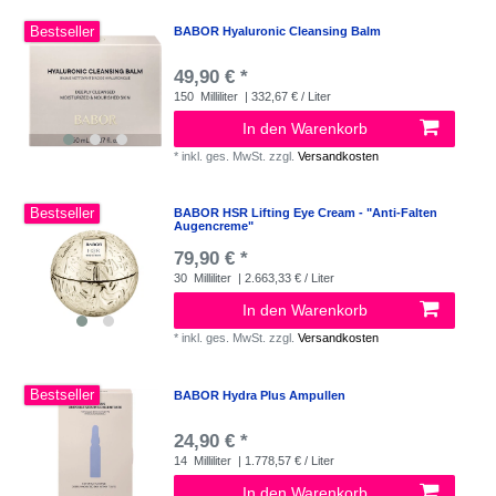
Bestseller
BABOR Hyaluronic Cleansing Balm
49,90 € *
150
Milliliter
| 332,67 € / Liter
In den Warenkorb
*
inkl. ges. MwSt.
zzgl.
Versandkosten
Bestseller
BABOR HSR Lifting Eye Cream - "Anti-Falten
Augencreme"
79,90 € *
30
Milliliter
| 2.663,33 € / Liter
In den Warenkorb
*
inkl. ges. MwSt.
zzgl.
Versandkosten
Bestseller
BABOR Hydra Plus Ampullen
24,90 € *
14
Milliliter
| 1.778,57 € / Liter
In den Warenkorb