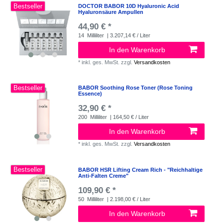
Bestseller
DOCTOR BABOR 10D Hyaluronic Acid
Hyaluronsäure Ampullen
44,90 € *
14
Milliliter
| 3.207,14 € / Liter
In den Warenkorb
*
inkl. ges. MwSt.
zzgl.
Versandkosten
Bestseller
BABOR Soothing Rose Toner (Rose Toning
Essence)
32,90 € *
200
Milliliter
| 164,50 € / Liter
In den Warenkorb
*
inkl. ges. MwSt.
zzgl.
Versandkosten
Bestseller
BABOR HSR Lifting Cream Rich - "Reichhaltige
Anti-Falten Creme"
109,90 € *
50
Milliliter
| 2.198,00 € / Liter
In den Warenkorb