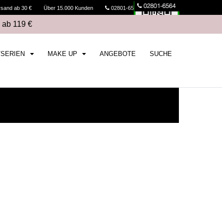
rsand ab 30 €
Über 15.000 Kunden
02801-6564
Kasse
 ab 119 €
TSERIEN
MAKE UP
ANGEBOTE
SUCHE