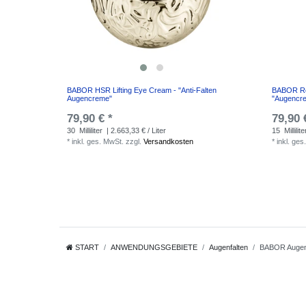
BABOR HSR Lifting Eye Cream - "Anti-Falten
BABOR Re
Augencreme"
"Augencr
79,90 € *
79,90 
30
Milliliter
| 2.663,33 € / Liter
15
Millilite
*
inkl. ges. MwSt.
zzgl.
Versandkosten
*
inkl. ges
START
ANWENDUNGSGEBIETE
Augenfalten
BABOR Auge