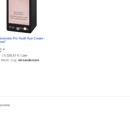
versive Pro Youth Eye Cream -
eme"
€ *
r
| 5.326,67 € / Liter
. MwSt.
zzgl.
Versandkosten
ncreme