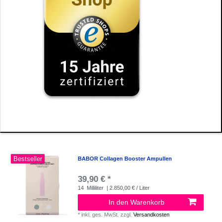
Bestseller
BABOR Collagen Booster Ampullen
39,90 € *
14
Milliliter
| 2.850,00 € / Liter
In den Warenkorb
*
inkl. ges. MwSt.
zzgl.
Versandkosten