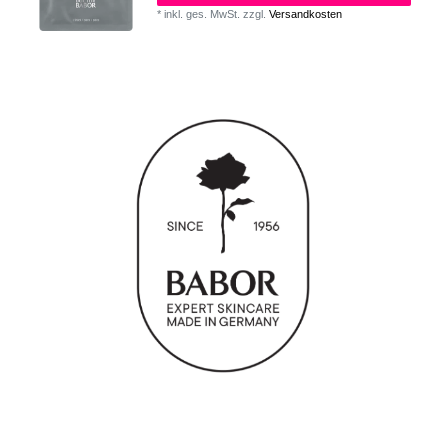
*
inkl. ges. MwSt.
zzgl.
Versandkosten